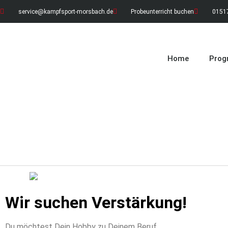
service@kampfsport-morsbach.de
Probeunterricht buchen
01517
Home
Pro
Wir suchen Verstärkung!
Du möchtest Dein Hobby zu Deinem Beruf