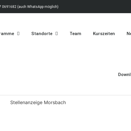
 0691682 (auch WhatsApp möglich)
gramme
Standorte
Team
Kurszeiten
Ne
Downl