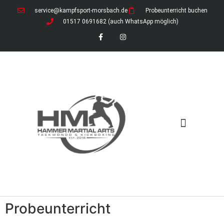
service@kampfsport-morsbach.de
Probeunterricht buchen
01517 0691682 (auch WhatsApp möglich)
News / Ferienzeiten
Download-Bereich (öffentlich)
Download-Bereich für Mitglieder
Probeunterricht