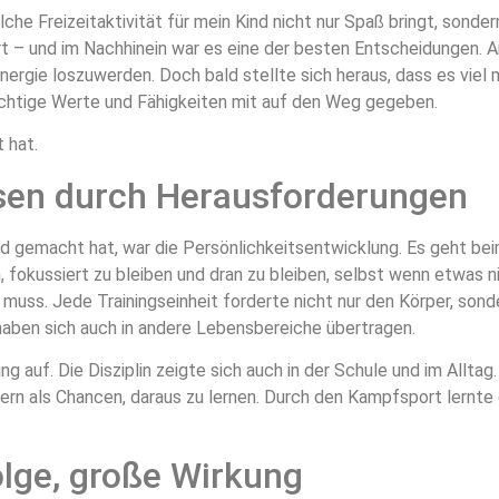
che Freizeitaktivität für mein Kind nicht nur Spaß bringt, sondern
rt – und im Nachhinein war es eine der besten Entscheidungen. 
Energie loszuwerden. Doch bald stellte sich heraus, dass es viel
wichtige Werte und Fähigkeiten mit auf den Weg gegeben.
 hat.
hsen durch Herausforderungen
 gemacht hat, war die Persönlichkeitsentwicklung. Es geht bei
, fokussiert zu bleiben und dran zu bleiben, selbst wenn etwas ni
 muss. Jede Trainingseinheit forderte nicht nur den Körper, sonde
aben sich auch in andere Lebensbereiche übertragen.
g auf. Die Disziplin zeigte sich auch in der Schule und im Allta
ern als Chancen, daraus zu lernen. Durch den Kampfsport lernte 
olge, große Wirkung