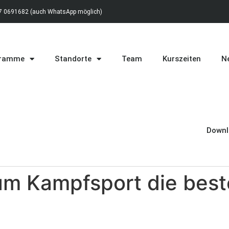
 0691682 (auch WhatsApp möglich)
gramme
Standorte
Team
Kurszeiten
Ne
Downl
rum Kampfsport die bes