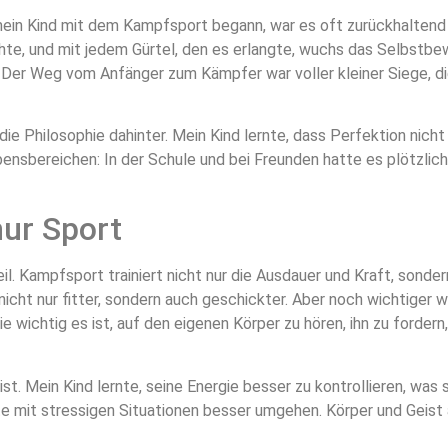
mein Kind mit dem Kampfsport begann, war es oft zurückhaltend
chte, und mit jedem Gürtel, den es erlangte, wuchs das Selbstb
 Der Weg vom Anfänger zum Kämpfer war voller kleiner Siege, die
die Philosophie dahinter. Mein Kind lernte, dass Perfektion nicht
bensbereichen: In der Schule und bei Freunden hatte es plötzlich
nur Sport
eil. Kampfsport trainiert nicht nur die Ausdauer und Kraft, sonde
icht nur fitter, sondern auch geschickter. Aber noch wichtiger w
e wichtig es ist, auf den eigenen Körper zu hören, ihn zu fordern
t. Mein Kind lernte, seine Energie besser zu kontrollieren, was si
e mit stressigen Situationen besser umgehen. Körper und Geist