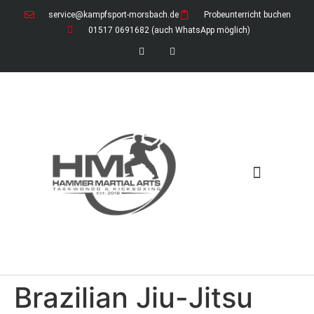
service@kampfsport-morsbach.de
Probeunterricht buchen
01517 0691682 (auch WhatsApp möglich)
News / Ferienzeiten
Download-Bereich (öffentlich)
Download-Bereich für Mitglieder
Brazilian Jiu-Jitsu