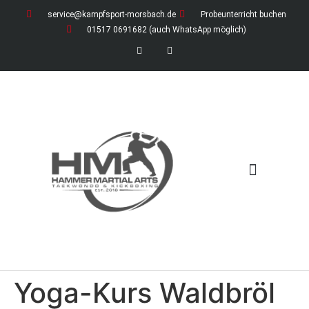
service@kampfsport-morsbach.de
Probeunterricht buchen
01517 0691682 (auch WhatsApp möglich)
News / Ferienzeiten
Download-Bereich (öffentlich)
Download-Bereich für Mitglieder
Yoga-Kurs Waldbröl