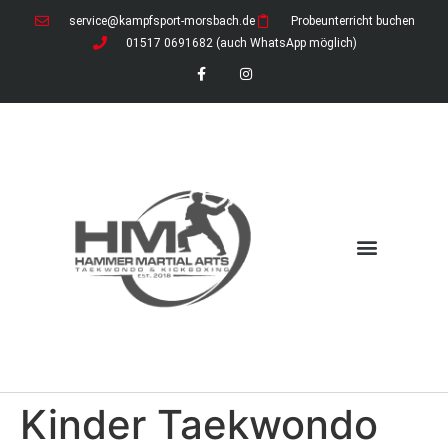
service@kampfsport-morsbach.de
Probeunterricht buchen
01517 0691682 (auch WhatsApp möglich)
News / Ferienzeiten
Download-Bereich (öffentlich)
Download-Bereich für Mitglieder
Kinder Taekwondo