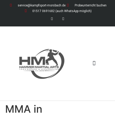
service@kampfsport-morsbach.de
Probeunterricht buchen
01517 0691682 (auch WhatsApp möglich)
News / Ferienzeiten
Download-Bereich (öffentlich)
Download-Bereich für Mitglieder
MMA in