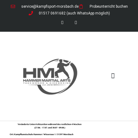
service@kampfsport-morsbach.de
Probeunterricht buchen
01517 0691682 (auch WhatsApp möglich)
News / Ferienzeiten
Download-Bereich (öffentlich)
Download-Bereich für Mitglieder