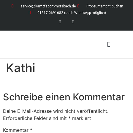
service@kampfsport-morsbach.de
Probeunterricht buchen
01517 0691682 (auch WhatsApp möglich)
Kathi
News / Ferienzeiten
Download-Bereich (öffentlich)
Download-Bereich für Mitglieder
Schreibe einen Kommentar
Deine E-Mail-Adresse wird nicht veröffentlicht.
Erforderliche Felder sind mit
*
markiert
Kommentar
*